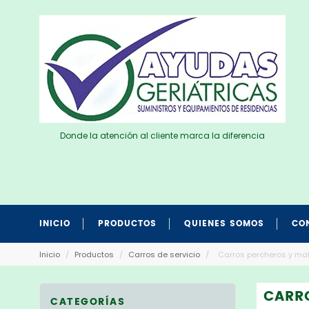
Donde la atención al cliente marca la diferencia
INICIO
PRODUCTOS
QUIENES SOMOS
CO
Inicio
/
Productos
/
Carros de servicio
/
Carros percheros y ma
CARR
CATEGORÍAS