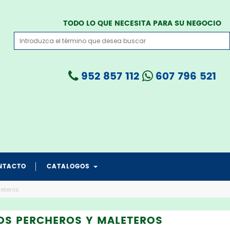
TODO LO QUE NECESITA PARA SU NEGOCIO
952 857 112
607 796 521
NTACTO
CATALOGOS
catalogo grua todo en 1
catalogo PROTECCION CRANEAL
catalogo salvapad medicare
catalogo transferencia medicare
catalogo salvafix cama
leteros
OS PERCHEROS Y MALETEROS