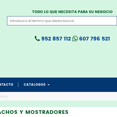
TODO LO QUE NECESITA PARA SU NEGOCIO
952 857 112
607 796 521
NTACTO
CATALOGOS
catalogo grua todo en 1
catalogo PROTECCION CRANEAL
catalogo salvapad medicare
catalogo transferencia medicare
catalogo salvafix cama
dores
ACHOS Y MOSTRADORES