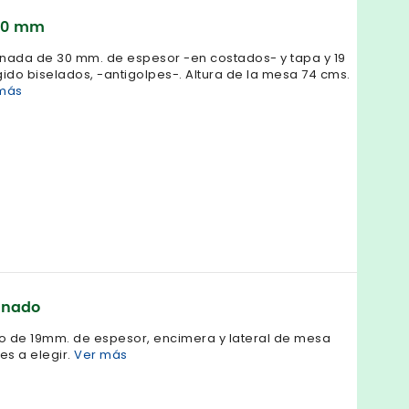
30 mm
nada de 30 mm. de espesor -en costados- y tapa y 19
gido biselados, -antigolpes-. Altura de la mesa 74 cms.
más
inado
o de 19mm. de espesor, encimera y lateral de mesa
es a elegir.
Ver más