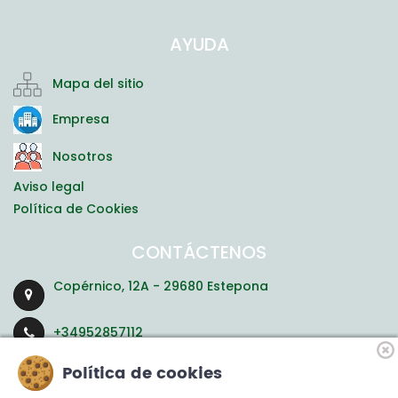
AYUDA
Mapa del sitio
Empresa
Nosotros
Aviso legal
Política de Cookies
CONTÁCTENOS
Copérnico, 12A - 29680 Estepona
+34952857112
Política de cookies
residencias@ayudasgeriatricas.com