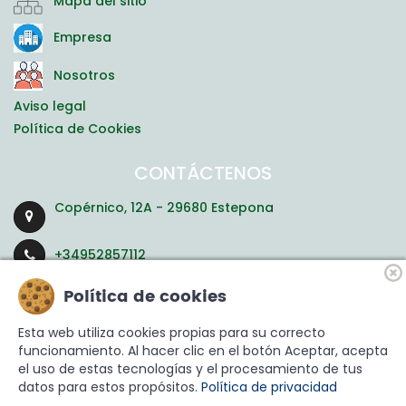
Mapa del sitio
Empresa
Nosotros
Aviso legal
Política de Cookies
CONTÁCTENOS
Copérnico, 12A - 29680 Estepona
+34952857112
Política de cookies
residencias@ayudasgeriatricas.com
Esta web utiliza cookies propias para su correcto
funcionamiento. Al hacer clic en el botón Aceptar, acepta
el uso de estas tecnologías y el procesamiento de tus
datos para estos propósitos.
Política de privacidad